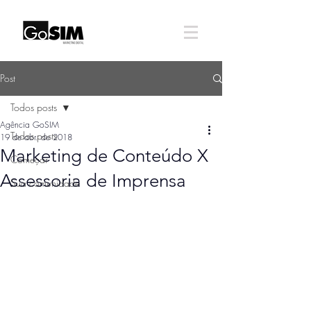
Post
Todos posts
Agência GoSIM
Todos posts
19 de abr. de 2018
Marketing de Conteúdo X
Começar
Assessoria de Imprensa
Sua comunidade