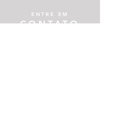
ENTRE EM
CONTATO
Por favor, preencha o formulário abaixo:
Enviar