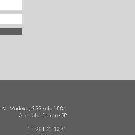
AL. Madeira, 258 sala 1806
Alphaville, Barueri - SP
11 98123 3331