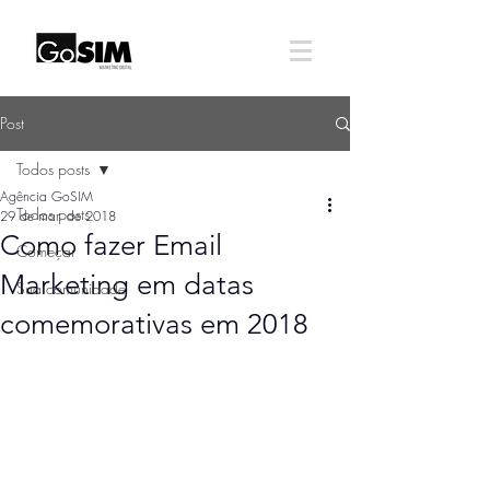
Post
Todos posts
Agência GoSIM
Todos posts
29 de mar. de 2018
Como fazer Email
Começar
Marketing em datas
Sua comunidade
comemorativas em 2018